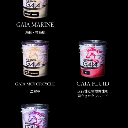
漁船・救命艇
走行性と省燃費性を
二輪車
両立させたフルード