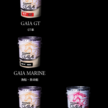
GT車
漁船・救命艇