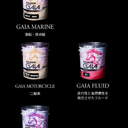
漁船・救命艇
走行性と省燃費性を
二輪車
両立させたフルード