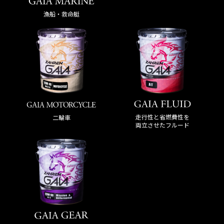
漁船・救命艇
走行性と省燃費性を
二輪車
両立させたフルード