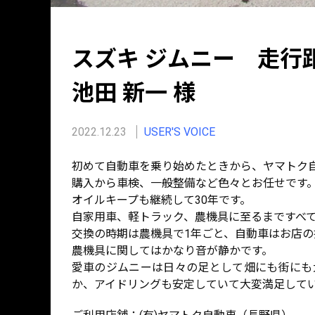
スズキ ジムニー 走行距離
池田 新一 様
2022.12.23
USER'S VOICE
初めて自動車を乗り始めたときから、ヤマトク
購入から車検、一般整備など色々とお任せです
オイルキープも継続して30年です。
自家用車、軽トラック、農機具に至るまですべ
交換の時期は農機具で1年ごと、自動車はお店の
農機具に関してはかなり音が静かです。
愛車のジムニーは日々の足として畑にも街にも
か、アイドリングも安定していて大変満足して