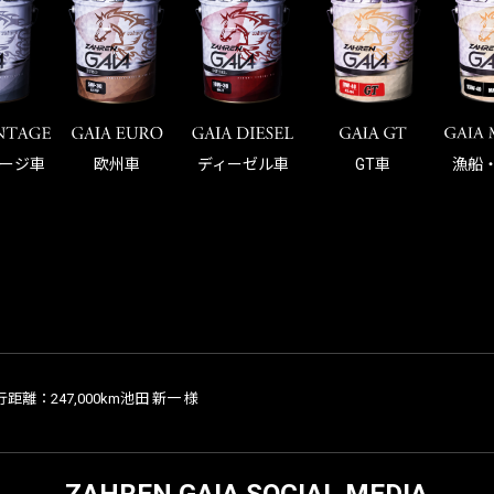
ージ車
欧州車
ディーゼル車
GT車
漁船
離：247,000km池田 新一 様