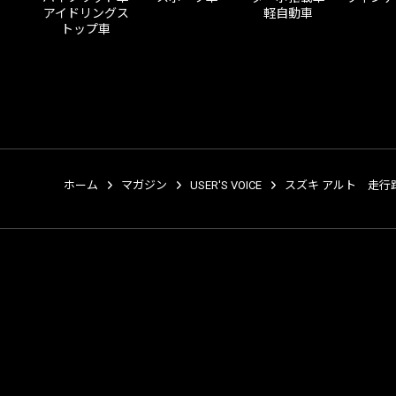
アイドリングス
軽自動車
トップ車
ホーム
マガジン
USER'S VOICE
スズキ アルト 走行距