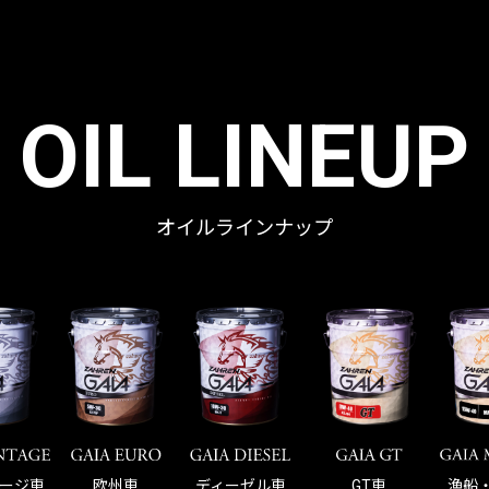
OIL LINEUP
オイルラインナップ
ージ車
欧州車
ディーゼル車
GT車
漁船