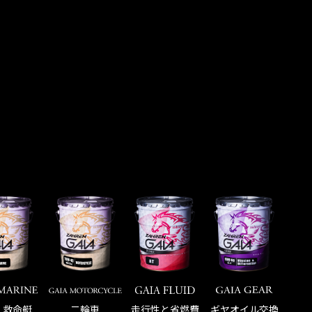
走行性と省燃費
・救命艇
二輪車
ギヤオイル交換