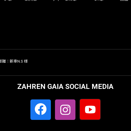
離：新車N.S 様
ZAHREN GAIA SOCIAL MEDIA