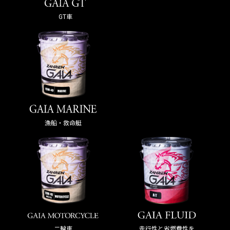
GT車
漁船・救命艇
走行性と省燃費性を
二輪車