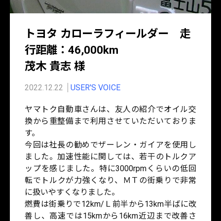
トヨタ カローラフィールダー 走
行距離：46,000km
茂木 貴志 様
2022.12.22
USER'S VOICE
ヤマトク自動車さんは、友人の紹介でオイル交
換から重整備まで利用させていただいておりま
す。
今回は社長の勧めでザーレン・ガイアを使用し
ました。加速性能に関しては、若干のトルクア
ップを感じました。特に3000rpmくらいの低回
転でトルクが力強くなり、ＭＴの街乗りで非常
に扱いやすくなりました。
燃費は街乗りで12km/Ｌ前半から13km半ばに改
善し、高速では15kmから16km近辺まで改善さ