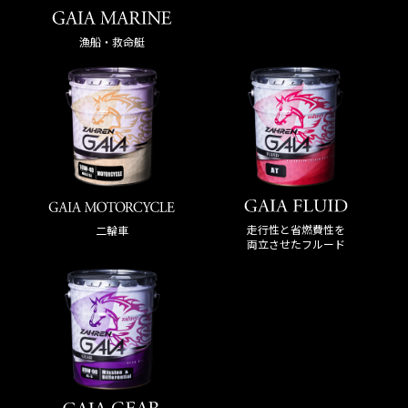
漁船・救命艇
走行性と省燃費性を
二輪車
両立させたフルード