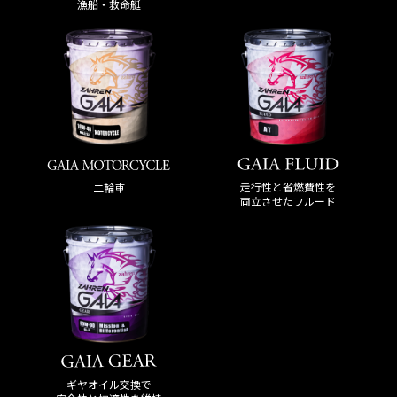
漁船・救命艇
走行性と省燃費性を
二輪車
両立させたフルード
ギヤオイル交換で